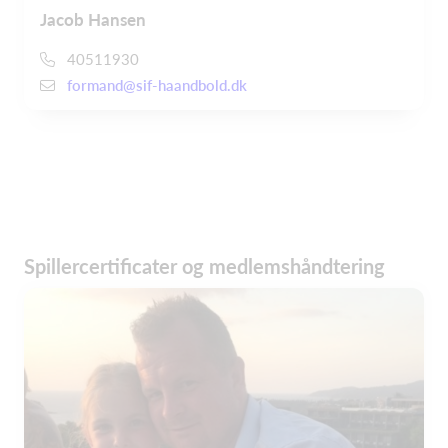
Jacob Hansen
40511930
formand@sif-haandbold.dk
Spillercertificater og medlemshåndtering