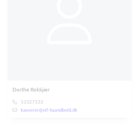
Dorthe Rokkjær
53327333
kasserer@sif-haandbold.dk