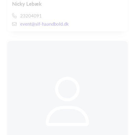
Nicky Lebæk
23204091
event@sif-haandbold.dk