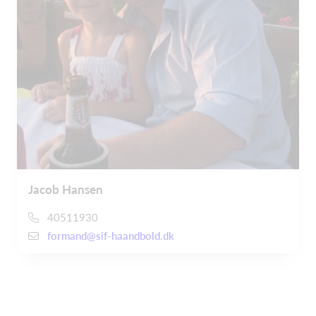
Jacob Hansen
40511930
formand@sif-haandbold.dk