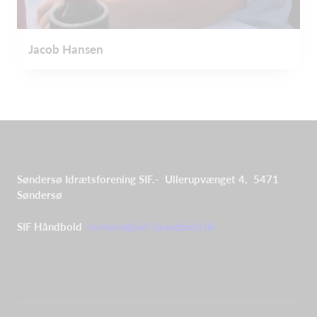
Jacob Hansen
Søndersø Idrætsforening SIF.-
Ullerupvænget 4, 5471
Søndersø
SIF Håndbold
formand@sif-haandbold.dk