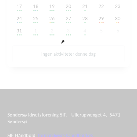
17
18
19
20
21
22
23
24
25
26
27
28
29
30
31
1
2
3
4
5
6
Ingen aktiviteter denne dag
Søndersø Idrætsforening SIF.-
Ullerupvænget 4, 5471
Søndersø
SIF Håndbold
formand@sif-haandbold.dk